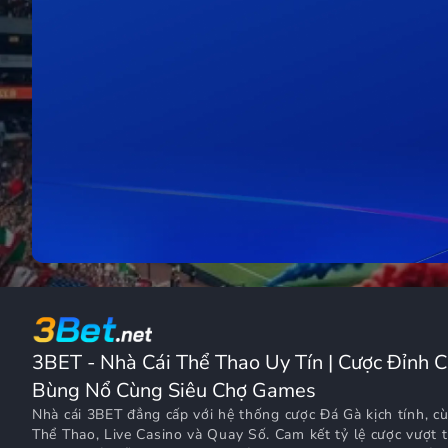
3BET - Nhà Cái Thể Thao Uy Tín | Cược Đỉnh C
Bùng Nổ Cùng Siêu Chợ Games
Nhà cái
3BET
đẳng cấp với hệ thống cược Đá Gà kịch tính, c
Thể Thao, Live Casino và Quay Số. Cam kết tỷ lệ cược vượt t