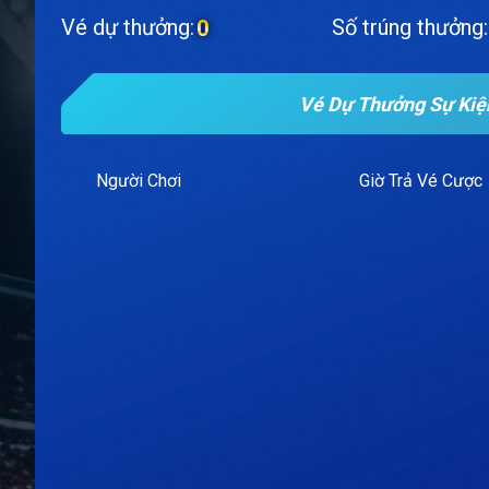
Vé dự thưởng:
Số trúng thưởng:
0
Vé Dự Thưởng Sự Kiệ
Người Chơi
Giờ Trả Vé Cược