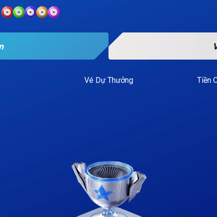
-
-
-
-
-
n
Vé Dự Thưởng
Tiền 