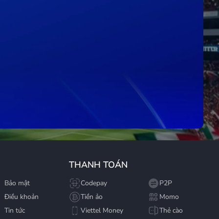
THANH TOÁN
Bảo mật
Codepay
P2P
Điều khoản
Tiền ảo
Momo
Tin tức
Viettel Money
Thẻ cào