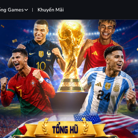
ổng Games
Khuyến Mãi